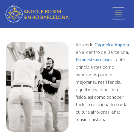
ANGOLEIRO SIM
Toggle
SINHÔ BARCELONA
naviga
Aprende
Capoeira Angola
en el centro de Barcelona.
En nuestras clases
, tanto
principiantes como
avanzados pueden
mejorar su resistencia,
equilibrio y condición
física, así como conocer
todo lo relacionado con la
cultura afro-brasileña:
música, historia…