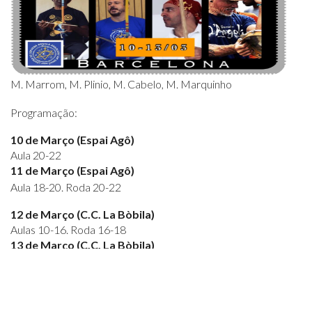
M. Marrom, M. Plinio, M. Cabelo, M. Marquinho
Programação:
10 de Março (Espai Agô)
Aula 20-22
11 de Março (Espai Agô)
Aula 18-20. Roda 20-22
12 de Março (C.C. La Bòbila)
Aulas 10-16. Roda 16-18
13 de Março (C.C. La Bòbila)
Aulas 10-16. Roda de encerramento 16-18
Espai Agô. Carrer Blasco de Garay, 32. Barcelona (metro
Poble Sec)